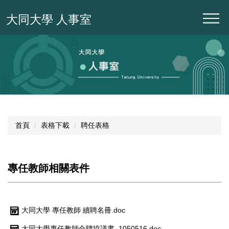
跳
大同大學 人事室
到
主
要
內
容
區
首頁
表格下載
聘任表格
專任教師相關表件
大同大學 專任教師 續聘名冊.doc
大同大學專任教師合聘協議書_1050516.doc