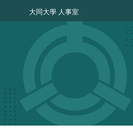
跳
到
大同大學 人事室
主
要
內
容
區